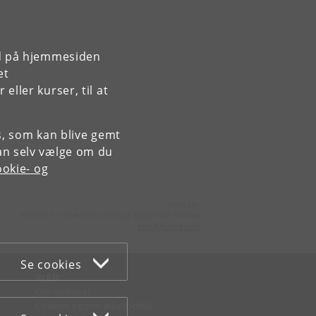
rd på hjemmesiden
et
ller kurser, til at
es, som kan blive gemt
an selv vælge om du
okie- og
Kontakt:
Institut for Tværkulturelle og Regionale Studier
tors
@
hum
.
ku
.
dk
Se cookies
WEB
Om websitet
Cookies og privatlivspolitik