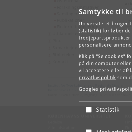
Østeuropa
Arb
Forskningsinitiativer
Samtykke til b
Ara
Samlinger
Publikationer
S
Universitetet bruger 
Ekstern finansiering
(statistik) for løbend
Uddannelser
tredjepartsprodukter t
Ph.d.
personalisere annonce
Samarbejde
Biblioteker
Klik på "Se cookies" f
Kontakt
på din computer eller
vil acceptere eller af
privatlivspolitik
som du
Institut for Tværkulturelle og Regionale Studier
Googles privatlivspoli
Københavns Universitet
Karen Blixens Plads 8, bygning 10, 2300 København 
Statistik
Acceptér eller afslå
KØBENHAVNS UNIVERSITET
KO
Ledelse
Fin
Administration
Fin
Acceptér eller afslå