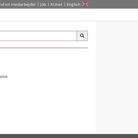
ind en medarbejder
Job
KUnet
English