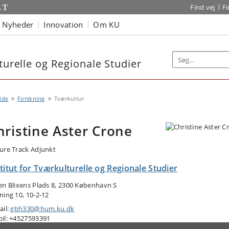
Find vej
F
Nyheder
Innovation
Om KU
turelle og Regionale Studier
ide
Forskning
Tværkultur
hristine Aster Crone
ure Track Adjunkt
titut for Tværkulturelle og Regionale Studier
en Blixens Plads 8, 2300 København S
ning 10, 10-2-12
ail:
gbh330@hum.ku.dk
il: +4527593391