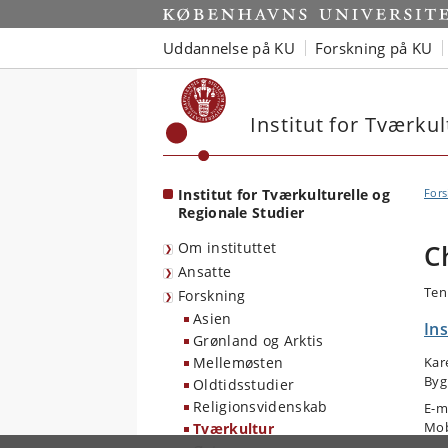
Start
Uddannelse på KU
Forskning på KU
Institut for Tværkul
Institut for Tværkulturelle og
Fors
Regionale Studier
Om instituttet
C
Ansatte
Ten
Forskning
Asien
Ins
Grønland og Arktis
Mellemøsten
Kar
Byg
Oldtidsstudier
Religionsvidenskab
E-m
Mob
Tværkultur