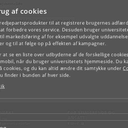
ejdsområde
rug af cookies
bisk
E FORSKERPROFIL OG PUBLIKATIONER
tredjepartsprodukter til at registrere brugernes adfæ
e at forbedre vores service. Desuden bruger universitet
il markedsføring af for eksempel udvalgte uddannelser e
r og til at følge op på effekten af kampagner.
or at se en liste over udbyderne af de forskellige cooki
 mobil, når du bruger universitetets hjemmeside. Du k
slå cookies, og du kan altid ændre dit samtykke under
Co
 finder i bunden af hver side.
tik
S
NTAKT
FOR STUDERENDE OG
ANSATTE
d vej
KUnet
d en medarbejder