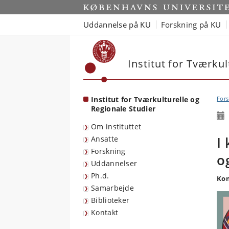
Start
Uddannelse på KU
Forskning på KU
Institut for Tværkul
Institut for Tværkulturelle og
Fors
Regionale Studier
Om instituttet
I
Ansatte
Forskning
o
Uddannelser
Ph.d.
Kon
Samarbejde
Biblioteker
Kontakt