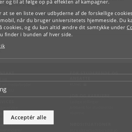
r og til at følge op på effekten af kampagner.
skningen for at bidrage?
or at se en liste over udbyderne af de forskellige cooki
 mere og tilmeld dig konferencen
.
 mobil, når du bruger universitetets hjemmeside. Du k
slå cookies, og du kan altid ændre dit samtykke under
Co
 finder i bunden af hver side.
tik
S
NTAKT
FOR STUDERENDE OG
ANSATTE
d vej
KUnet
d en medarbejder
ing
takt KU
JOB OG KARRIERE
RVICES
Ledige stillinger
Jobbank for studerende
sseservice
Alumne
ignguide
Acceptér alle
chandise
NØDSITUATIONER
support
 leverandører
KU's sikkerhedsberedskab