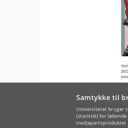
Ver
202
med
I d
at 
Samtykke til b
per
Kon
Universitetet bruger 
for
(statistik) for løbend
Hvo
tredjepartsprodukter t
vi 