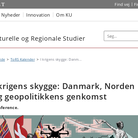
Find vej
F
Nyheder
Innovation
Om KU
turelle og Regionale Studier
ide
ToRS Kalender
I krigens skygge: Danm...
 krigens skygge: Danmark, Norden
g geopolitikkens genkomst
ference.