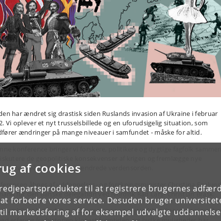
den har ændret sig drastisk siden Ruslands invasion af Ukraine i februar
2. Vi oplever et nyt trusselsbillede og en uforudsigelig situation, som
fører ændringer på mange niveauer i samfundet - måske for altid.
enne konference bringer vi forskere, politikere og dygtige fagfolk sammen
diskutere de geopolitiske konsekvenser af krigen og fremlægge nye
rug af cookies
spektiver på den markant ændrede verdensorden.
ferencen åbnes af uddannelses- og forskningsminister Christina Egelun
tredjepartsprodukter til at registrere brugernes adfæ
mand for den danske delegation ved Nordisk Råd Lars- Christian Brask.
e at forbedre vores service. Desuden bruger universitet
rdan bliver kulturfeltet inddraget som en vigtig faktor? Hvordan imøde
il markedsføring af for eksempel udvalgte uddannelser e
med erfaring fra historien klogest fremtiden, og hvilke muligheder har