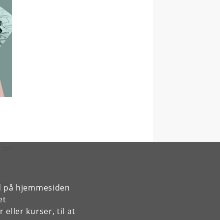
 for
d og
rd på hjemmesiden
et
går
ller kurser, til at