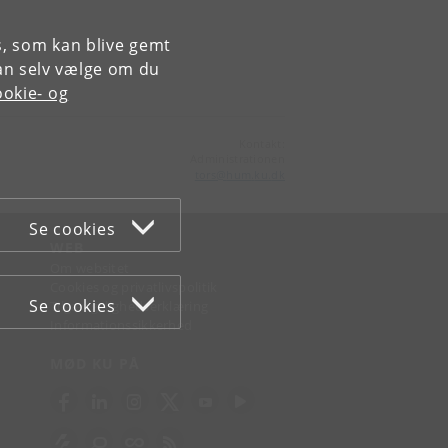
es, som kan blive gemt
an selv vælge om du
okie- og
Kontakt:
Administrationen
tors
@
hum
.
ku
.
dk
Se cookies
WEB
Om websitet
Cookies og privatlivspolitik
Se cookies
Tilgængelighedserklæring
Informationssikkerhed
MØD KU PÅ