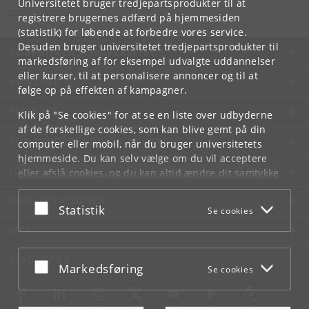
Universitetet bruger tredjepartsprodukter til at
tors
@
hum
.
ku
.
dk
registrere brugernes adfærd på hjemmesiden
(statistik) for løbende at forbedre vores service.
Desuden bruger universitetet tredjepartsprodukter til
KØBENHAVNS UNIVERSITET
markedsføring af for eksempel udvalgte uddannelser
eller kurser, til at personalisere annoncer og til at
KONTAKT
følge op på effekten af kampagner.
SERVICES
Klik på "Se cookies" for at se en liste over udbyderne
af de forskellige cookies, som kan blive gemt på din
FOR STUDERENDE OG ANSATTE
computer eller mobil, når du bruger universitetets
hjemmeside. Du kan selv vælge om du vil acceptere
JOB OG KARRIERE
eller afslå cookies, og du kan altid ændre dit samtykke
under
Cookie- og privatlivspolitik
som du finder i
NØDSITUATIONER
bunden af hver side.
Acceptér eller afslå
Statistik
Se cookies
Googles privatlivspolitik
WEB
MØD KU PÅ
Acceptér eller afslå
Markedsføring
Se cookies