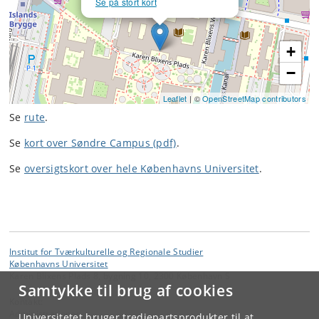
Se på stort kort
+
−
Leaflet
| ©
OpenStreetMap contributors
Se
rute
.
Se
kort over Søndre Campus (pdf)
.
Se
oversigtskort over hele Københavns Universitet
.
Institut for Tværkulturelle og Regionale Studier
Københavns Universitet
Karen Blixens Plads 8, bygning 10, 2300 København S
Samtykke til brug af cookies
Kontakt:
Administrationen
Universitetet bruger tredjepartsprodukter til at