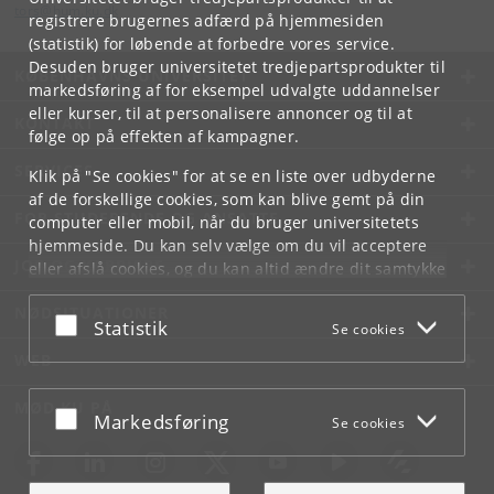
tors
@
hum
.
ku
.
dk
registrere brugernes adfærd på hjemmesiden
(statistik) for løbende at forbedre vores service.
Desuden bruger universitetet tredjepartsprodukter til
KØBENHAVNS UNIVERSITET
markedsføring af for eksempel udvalgte uddannelser
eller kurser, til at personalisere annoncer og til at
KONTAKT
følge op på effekten af kampagner.
SERVICES
Klik på "Se cookies" for at se en liste over udbyderne
af de forskellige cookies, som kan blive gemt på din
FOR STUDERENDE OG ANSATTE
computer eller mobil, når du bruger universitetets
hjemmeside. Du kan selv vælge om du vil acceptere
JOB OG KARRIERE
eller afslå cookies, og du kan altid ændre dit samtykke
under
Cookie- og privatlivspolitik
som du finder i
NØDSITUATIONER
bunden af hver side.
Acceptér eller afslå
Statistik
Se cookies
Googles privatlivspolitik
WEB
MØD KU PÅ
Acceptér eller afslå
Markedsføring
Se cookies