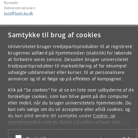
Kontakt:
Administrationen
tors
@
hum
.
ku
.
dk
KØBENHAVNS UNIVERSITET
Samtykke til brug af cookies
KONTAKT
Universitetet bruger tredjepartsprodukter til at registrere
brugernes adfærd på hjemmesiden (statistik) for løbende
SERVICES
at forbedre vores service. Desuden bruger universitetet
tredjepartsprodukter til markedsføring af for eksempel
FOR STUDERENDE OG ANSATTE
udvalgte uddannelser eller kurser, til at personalisere
annoncer og til at følge op på effekten af kampagner.
JOB OG KARRIERE
Klik på "Se cookies" for at se en liste over udbyderne af de
forskellige cookies, som kan blive gemt på din computer
NØDSITUATIONER
eller mobil, når du bruger universitetets hjemmeside. Du
kan selv vælge om du vil acceptere eller afslå cookies, og
WEB
du kan altid ændre dit samtykke under
Cookie- og
privatlivspolitik
som du finder i bunden af hver side.
MØD KU PÅ
Googles privatlivspolitik
Acceptér eller afslå