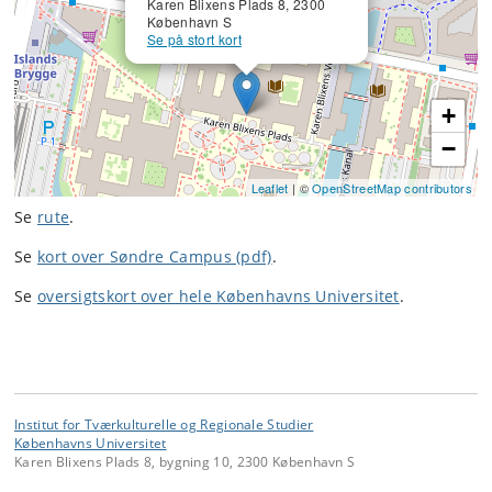
Karen Blixens Plads 8, 2300
København S
Se på stort kort
+
−
Leaflet
| ©
OpenStreetMap contributors
Se
rute
.
Se
kort over Søndre Campus (pdf)
.
Se
oversigtskort over hele Københavns Universitet
.
Institut for Tværkulturelle og Regionale Studier
Københavns Universitet
Karen Blixens Plads 8, bygning 10, 2300 København S