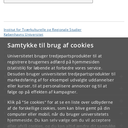
Institut for Tværkulturelle og Regionale Studier
Københavns Universitet
Karen Blixens Plads 8, bygning 10, 2300 København S
Samtykke til brug af cookies
Kontakt:
Institut for Tværkulturelle og Regionale Studier
Universitetet bruger tredjepartsprodukter til at
tors
@
hum
.
ku
.
dk
registrere brugernes adfærd på hjemmesiden
(statistik) for løbende at forbedre vores service.
Desuden bruger universitetet tredjepartsprodukter til
KØBENHAVNS UNIVERSITET
markedsføring af for eksempel udvalgte uddannelser
eller kurser, til at personalisere annoncer og til at
KONTAKT
følge op på effekten af kampagner.
SERVICES
Klik på "Se cookies" for at se en liste over udbyderne
af de forskellige cookies, som kan blive gemt på din
FOR STUDERENDE OG ANSATTE
computer eller mobil, når du bruger universitetets
hjemmeside. Du kan selv vælge om du vil acceptere
JOB OG KARRIERE
eller afslå cookies, og du kan altid ændre dit samtykke