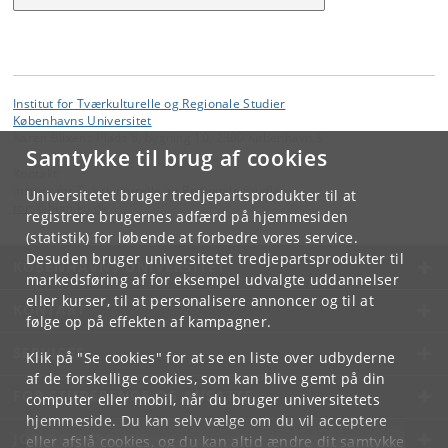
Institut for Tværkulturelle og Regionale Studier
Københavns Universitet
Karen Blixens Plads 8, bygning 10, 2300 København S
Samtykke til brug af cookies
Kontakt:
Institut for Tværkulturelle og Regionale Studier
Universitetet bruger tredjepartsprodukter til at
tors
@
hum
.
ku
.
dk
registrere brugernes adfærd på hjemmesiden
(statistik) for løbende at forbedre vores service.
Desuden bruger universitetet tredjepartsprodukter til
KØBENHAVNS UNIVERSITET
markedsføring af for eksempel udvalgte uddannelser
eller kurser, til at personalisere annoncer og til at
KONTAKT
følge op på effekten af kampagner.
SERVICES
Klik på "Se cookies" for at se en liste over udbyderne
af de forskellige cookies, som kan blive gemt på din
FOR STUDERENDE OG ANSATTE
computer eller mobil, når du bruger universitetets
hjemmeside. Du kan selv vælge om du vil acceptere
JOB OG KARRIERE
eller afslå cookies, og du kan altid ændre dit samtykke