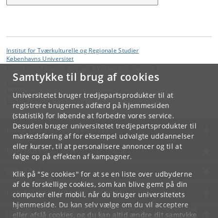
Institut for Tværkulturelle og Regionale Studier
Københavns Universitet
Karen Blixens Plads 8, bygning 10, 2300 København S
Samtykke til brug af cookies
Kontakt:
Institut for Tværkulturelle og Regionale Studier
Universitetet bruger tredjepartsprodukter til at
tors
@
hum
.
ku
.
dk
registrere brugernes adfærd på hjemmesiden
(statistik) for løbende at forbedre vores service.
Desuden bruger universitetet tredjepartsprodukter til
KØBENHAVNS UNIVERSITET
markedsføring af for eksempel udvalgte uddannelser
eller kurser, til at personalisere annoncer og til at
KONTAKT
følge op på effekten af kampagner.
SERVICES
Klik på "Se cookies" for at se en liste over udbyderne
af de forskellige cookies, som kan blive gemt på din
FOR STUDERENDE OG ANSATTE
computer eller mobil, når du bruger universitetets
hjemmeside. Du kan selv vælge om du vil acceptere
JOB OG KARRIERE
eller afslå cookies, og du kan altid ændre dit samtykke