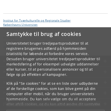
Institut for Tværkulturelle og Regionale Studier
Københavns Universitet
Karen Blixens Plads 8, bygning 10, 2300 København S
Samtykke til brug af cookies
Kontakt:
Institut for Tværkulturelle og Regionale Studier
Universitetet bruger tredjepartsprodukter til at
tors
@
hum
.
ku
.
dk
registrere brugernes adfærd på hjemmesiden
(statistik) for løbende at forbedre vores service.
Desuden bruger universitetet tredjepartsprodukter til
KØBENHAVNS UNIVERSITET
markedsføring af for eksempel udvalgte uddannelser
eller kurser, til at personalisere annoncer og til at
KONTAKT
følge op på effekten af kampagner.
SERVICES
Klik på "Se cookies" for at se en liste over udbyderne
af de forskellige cookies, som kan blive gemt på din
FOR STUDERENDE OG ANSATTE
computer eller mobil, når du bruger universitetets
hjemmeside. Du kan selv vælge om du vil acceptere
JOB OG KARRIERE
eller afslå cookies, og du kan altid ændre dit samtykke
under
Cookie- og privatlivspolitik
som du finder i