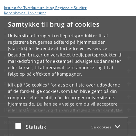
Institut for Tværkulturelle og Regionale Studier
Københavns Universitet
Karen Blixens Plads 8, bygning 10, 2300 København S
Samtykke til brug af cookies
Kontakt:
Administrationen
Universitetet bruger tredjepartsprodukter til at
tors
@
hum
.
ku
.
dk
registrere brugernes adfærd på hjemmesiden
(statistik) for løbende at forbedre vores service.
Desuden bruger universitetet tredjepartsprodukter til
KØBENHAVNS UNIVERSITET
markedsføring af for eksempel udvalgte uddannelser
eller kurser, til at personalisere annoncer og til at
KONTAKT
følge op på effekten af kampagner.
SERVICES
Klik på "Se cookies" for at se en liste over udbyderne
af de forskellige cookies, som kan blive gemt på din
FOR STUDERENDE OG ANSATTE
computer eller mobil, når du bruger universitetets
hjemmeside. Du kan selv vælge om du vil acceptere
JOB OG KARRIERE
eller afslå cookies, og du kan altid ændre dit samtykke
under
Cookie- og privatlivspolitik
som du finder i
NØDSITUATIONER
bunden af hver side.
Acceptér eller afslå
Statistik
Se cookies
Googles privatlivspolitik
WEB