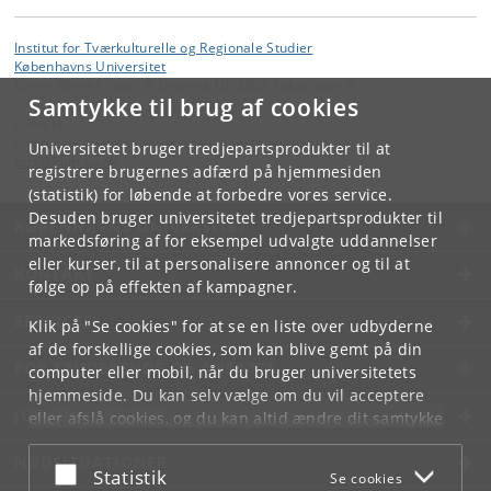
Institut for Tværkulturelle og Regionale Studier
Københavns Universitet
Karen Blixens Plads 8, bygning 10, 2300 København S
Samtykke til brug af cookies
Kontakt:
Institut for Tværkulturelle og Regionale Studier
Universitetet bruger tredjepartsprodukter til at
tors
@
hum
.
ku
.
dk
registrere brugernes adfærd på hjemmesiden
(statistik) for løbende at forbedre vores service.
Desuden bruger universitetet tredjepartsprodukter til
KØBENHAVNS UNIVERSITET
markedsføring af for eksempel udvalgte uddannelser
eller kurser, til at personalisere annoncer og til at
KONTAKT
følge op på effekten af kampagner.
SERVICES
Klik på "Se cookies" for at se en liste over udbyderne
af de forskellige cookies, som kan blive gemt på din
FOR STUDERENDE OG ANSATTE
computer eller mobil, når du bruger universitetets
hjemmeside. Du kan selv vælge om du vil acceptere
JOB OG KARRIERE
eller afslå cookies, og du kan altid ændre dit samtykke
under
Cookie- og privatlivspolitik
som du finder i
NØDSITUATIONER
bunden af hver side.
Acceptér eller afslå
Statistik
Se cookies