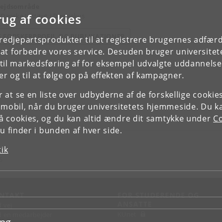
ejdsområde
rug af cookies
 Danske Institut i Damaskus
E FORSKERPROFIL OG PUBLIKATIONER
tredjepartsprodukter til at registrere brugernes adfæ
e at forbedre vores service. Desuden bruger universitet
il markedsføring af for eksempel udvalgte uddannelser e
r og til at følge op på effekten af kampagner.
or at se en liste over udbyderne af de forskellige cooki
 mobil, når du bruger universitetets hjemmeside. Du k
slå cookies, og du kan altid ændre dit samtykke under
Co
 finder i bunden af hver side.
tik
S
NTAKT
FOR STUDERENDE OG
ANSATTE
d vej
KUnet
d en medarbejder