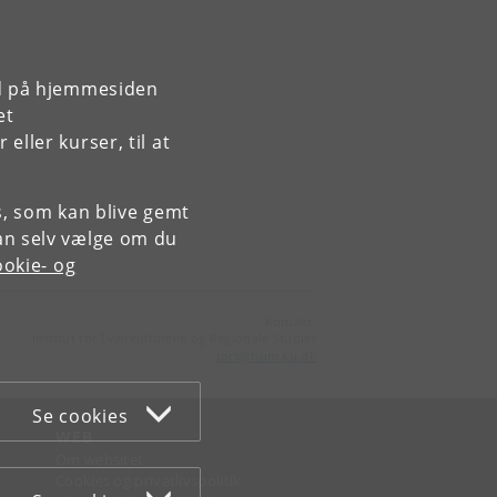
rd på hjemmesiden
et
ller kurser, til at
es, som kan blive gemt
an selv vælge om du
okie- og
Kontakt:
Institut for Tværkulturelle og Regionale Studier
tors
@
hum
.
ku
.
dk
Se cookies
WEB
Om websitet
Cookies og privatlivspolitik