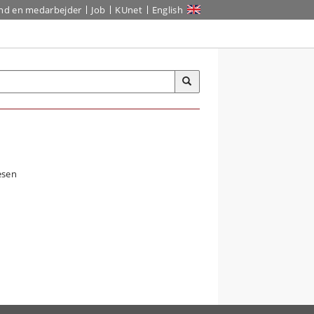
ind en medarbejder
Job
KUnet
English