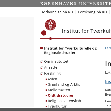
Start
Uddannelse på KU
Forskning på KU
Institut for Tværkul
Institut for Tværkulturelle og
Fors
Regionale Studier
Om instituttet
I
Ansatte
Lek
Forskning
Asien
Ins
Grønland og Arktis
Mellemøsten
Kar
Byg
Oldtidsstudier
Religionsvidenskab
E-m
Tel
Tværkultur