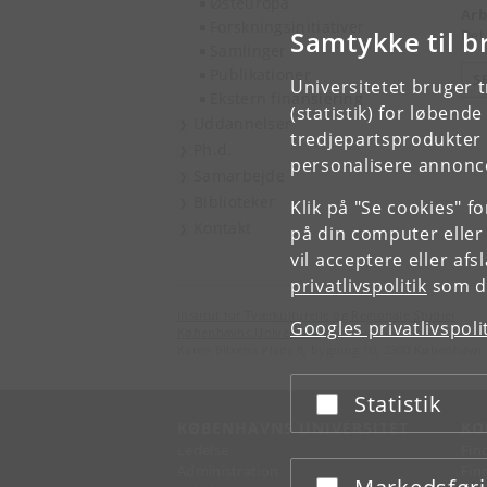
Østeuropa
Arb
Forskningsinitiativer
Samtykke til b
Det
Samlinger
Publikationer
S
Universitetet bruger 
Ekstern finansiering
(statistik) for løbend
Uddannelser
tredjepartsprodukter t
Ph.d.
personalisere annonce
Samarbejde
Biblioteker
Klik på "Se cookies" f
Kontakt
på din computer eller
vil acceptere eller af
privatlivspolitik
som du
Institut for Tværkulturelle og Regionale Studier
Googles privatlivspoli
Københavns Universitet
Karen Blixens Plads 8, bygning 10, 2300 København 
Statistik
Acceptér eller afslå
KØBENHAVNS UNIVERSITET
KO
Ledelse
Fin
Administration
Fin
Acceptér eller afslå