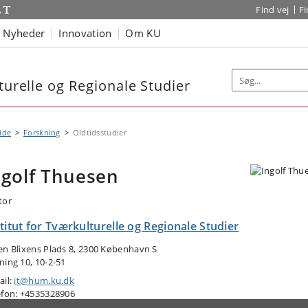
Find vej
F
Nyheder
Innovation
Om KU
turelle og Regionale Studier
ide
Forskning
Oldtidsstudier
ngolf Thuesen
tor
titut for Tværkulturelle og Regionale Studier
en Blixens Plads 8, 2300 København S
ning 10, 10-2-51
ail:
it@hum.ku.dk
efon: +4535328906