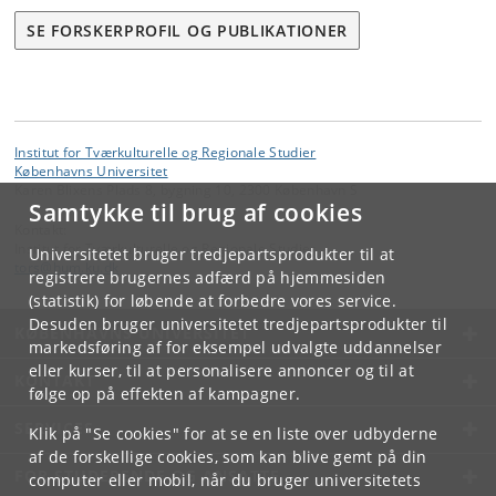
SE FORSKERPROFIL OG PUBLIKATIONER
Institut for Tværkulturelle og Regionale Studier
Københavns Universitet
Karen Blixens Plads 8, bygning 10, 2300 København S
Samtykke til brug af cookies
Kontakt:
Institut for Tværkulturelle og Regionale Studier
Universitetet bruger tredjepartsprodukter til at
tors
@
hum
.
ku
.
dk
registrere brugernes adfærd på hjemmesiden
(statistik) for løbende at forbedre vores service.
Desuden bruger universitetet tredjepartsprodukter til
KØBENHAVNS UNIVERSITET
markedsføring af for eksempel udvalgte uddannelser
eller kurser, til at personalisere annoncer og til at
KONTAKT
følge op på effekten af kampagner.
SERVICES
Klik på "Se cookies" for at se en liste over udbyderne
af de forskellige cookies, som kan blive gemt på din
FOR STUDERENDE OG ANSATTE
computer eller mobil, når du bruger universitetets