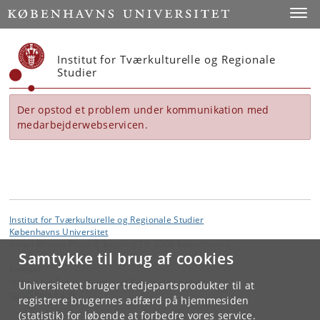
Start
Toggl
Institut for Tværkulturelle og Regionale
Studier
Der opstod et problem under kommunikation med
medarbejderwebservicen.
Institut for Tværkulturelle og Regionale Studier
Københavns Universitet
Karen Blixens Plads 8, bygning 10, 2300 København S
Samtykke til brug af cookies
Kontakt:
Institut for Tværkulturelle og Regionale Studier
Universitetet bruger tredjepartsprodukter til at
tors
@
hum
.
ku
.
dk
registrere brugernes adfærd på hjemmesiden
(statistik) for løbende at forbedre vores service.