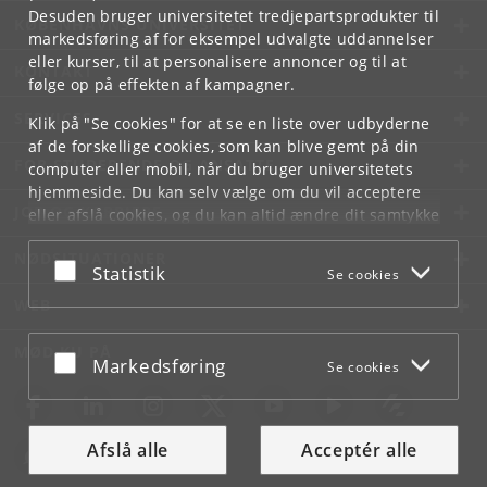
Desuden bruger universitetet tredjepartsprodukter til
KØBENHAVNS UNIVERSITET
markedsføring af for eksempel udvalgte uddannelser
eller kurser, til at personalisere annoncer og til at
KONTAKT
følge op på effekten af kampagner.
SERVICES
Klik på "Se cookies" for at se en liste over udbyderne
af de forskellige cookies, som kan blive gemt på din
FOR STUDERENDE OG ANSATTE
computer eller mobil, når du bruger universitetets
hjemmeside. Du kan selv vælge om du vil acceptere
JOB OG KARRIERE
eller afslå cookies, og du kan altid ændre dit samtykke
under
Cookie- og privatlivspolitik
som du finder i
NØDSITUATIONER
bunden af hver side.
Acceptér eller afslå
Statistik
Se cookies
Googles privatlivspolitik
WEB
MØD KU PÅ
Acceptér eller afslå
Markedsføring
Se cookies
Afslå alle
Acceptér alle